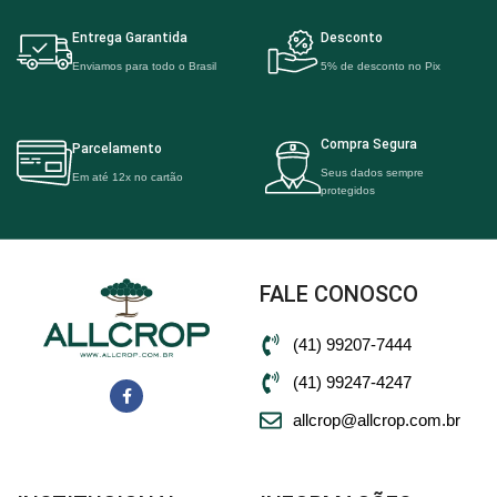
Entrega Garantida
Desconto
Enviamos para todo o Brasil
5% de desconto no Pix
Compra Segura
Parcelamento
Seus dados sempre
Em até 12x no cartão
protegidos
FALE CONOSCO
(41) 99207-7444
(41) 99247-4247
allcrop@allcrop.com.br