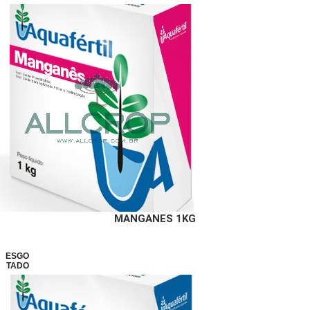
MANGANES 1KG
ESGO
TADO