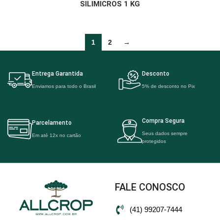
SILIMICROS 1 KG
1
2
→
Entrega Garantida
Desconto
Enviamos para todo o Brasil
5% de desconto no Pix
Compra Segura
Parcelamento
Seus dados sempre
Em até 12x no cartão
protegidos
FALE CONOSCO
(41) 99207-7444