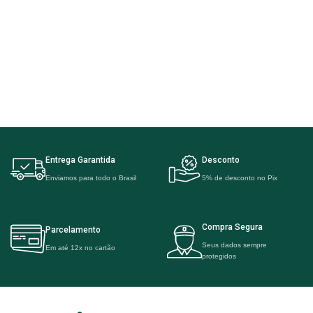
Entrega Garantida
Desconto
Enviamos para todo o Brasil
5% de desconto no Pix
Compra Segura
Parcelamento
Seus dados sempre
Em até 12x no cartão
protegidos