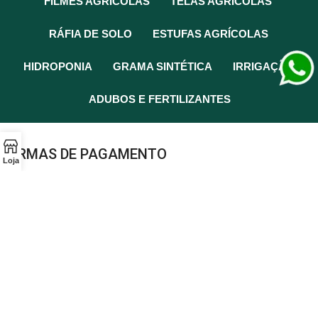
FILMES AGRÍCOLAS
TELAS AGRÍCOLAS
RÁFIA DE SOLO
ESTUFAS AGRÍCOLAS
HIDROPONIA
GRAMA SINTÉTICA
IRRIGAÇÃO
ADUBOS E FERTILIZANTES
FORMAS DE PAGAMENTO
Loja
SEGURANÇA
Copyright
©
Allcrop
- CNPJ: 04.687.025/0001-66 | R. Mitica Seki