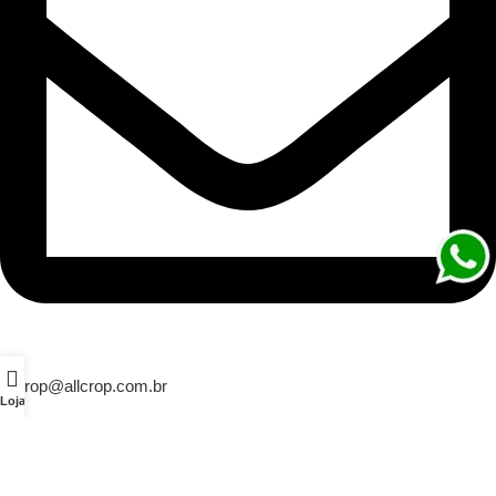
allcrop@allcrop.com.br
Loja
INSTITUCIONAL