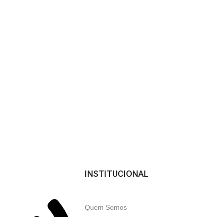
Parcelamento
x
Em até 12x no cartão
INSTITUCIONAL
Quem Somos