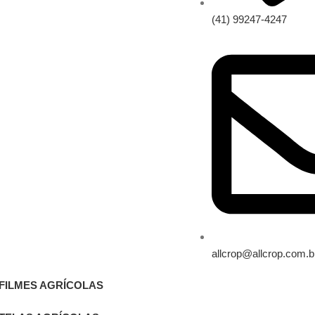
(41) 99247-4247
allcrop@allcrop.com.b
FILMES AGRÍCOLAS