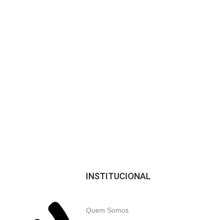
Parcelamento
x
Em até 12x no cartão
INSTITUCIONAL
Quem Somos