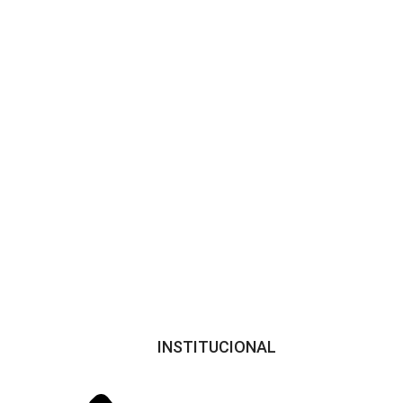
Parcelamento
x
Em até 12x no cartão
INSTITUCIONAL