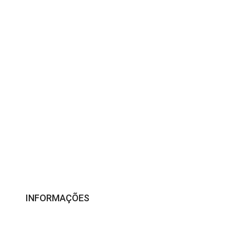
Compra Segura
Seus dados sempre protegidos
INFORMAÇÕES