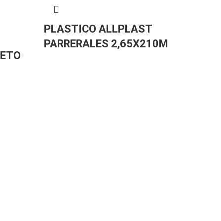
PLASTICO ALLPLAST
PL
PARRERALES 2,65X210M
15
RETO